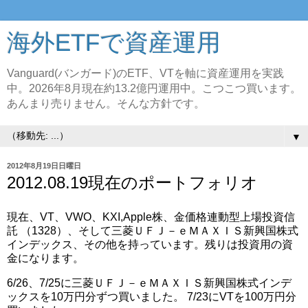
海外ETFで資産運用
Vanguard(バンガード)のETF、VTを軸に資産運用を実践
中。2026年8月現在約13.2億円運用中。こつこつ買います。
あんまり売りません。そんな方針です。
▼
2012年8月19日日曜日
2012.08.19現在のポートフォリオ
現在、VT、VWO、KXI,Apple株、金価格連動型上場投資信
託 （1328）、そして三菱ＵＦＪ－ｅＭＡＸＩＳ新興国株式
インデックス、その他を持っています。残りは投資用の資
金になります。
6/26、7/25に三菱ＵＦＪ－ｅＭＡＸＩＳ新興国株式インデ
ックスを10万円分ずつ買いました。 7/23にVTを100万円分