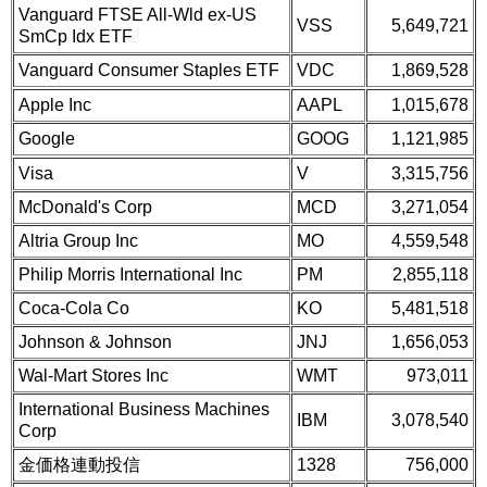
Vanguard FTSE All-Wld ex-US
VSS
5,649,721
SmCp Idx ETF
Vanguard Consumer Staples ETF
VDC
1,869,528
Apple Inc
AAPL
1,015,678
Google
GOOG
1,121,985
Visa
V
3,315,756
McDonald's Corp
MCD
3,271,054
Altria Group Inc
MO
4,559,548
Philip Morris International Inc
PM
2,855,118
Coca-Cola Co
KO
5,481,518
Johnson & Johnson
JNJ
1,656,053
Wal-Mart Stores Inc
WMT
973,011
International Business Machines
IBM
3,078,540
Corp
金価格連動投信
1328
756,000