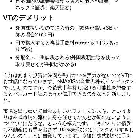
日本国内の証券会社から購入可能(SBI証券、マ
ネックス証券、楽天証券)
VTのデメリット
外国株扱いなので購入時の手数料が高い(SBI証
券の場合2,650円)
円で購入すると為替手数料がかかる(1ドルあた
り25銭)
分配金へ二重課税される(外国税額控除を使って
取り戻せるが手間がかかる)
自分はあまり投資に時間を割けない＆実力がないのでVTに
お世話になっています。eMAXISの全世界株式インデックス
でもいいのですが、今後数十年持ち続ける可能性を想像す
るとバンガード社のほうが信用できるのかなと判断しまし
た。
市場を出しぬいて目覚ましいパフォーマンスを、というよ
りは株式市場の流れに身を任せてなんとか溺れないように
ついていけたらな。という心構えです。「そのわりに債券
も不動産にも手を出さず100%株式なのはリスクとりすぎじ
ゃないの？」とは自覚しています。今後は株式以外に手を