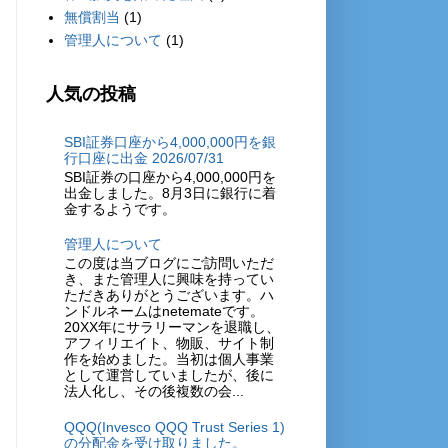
無償割当
(1)
管理人について
(1)
人気の投稿
SBI証券口座から4,000,000円を銀
行口座に出金 2026/07/31
SBI証券の口座から4,000,000円を
出金しました。8月3日に銀行に着
金するようです。
管理人について
この度は当ブログにご訪問いただ
き、また管理人に興味を持ってい
ただきありがとうございます。ハ
ンドルネームはnetemateです。
20XX年にサラリーマンを退職し、
アフィリエイト、物販、サイト制
作を始めました。当初は個人事業
として運営していましたが、後に
法人化し、その後複数の会...
QQQ(Invesco QQQ Trust Series 1)
の分配金を受け取りました。