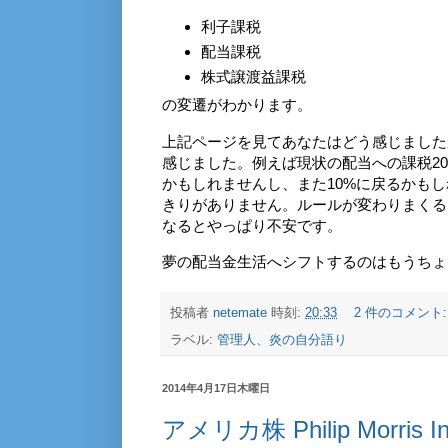
利子課税
配当課税
株式譲渡益課税
の変遷がわかります。
上記ページを見てあなたはどう感じました
感じました。例えば現状の配当への課税2
かもしれませんし、また10%に戻るかも
きりがありません。ルールが変わりまくる
なるとやっぱり不安です。
夢の配当金生活へシフトするのはもうちょ
投稿者
netemate
時刻:
20:33
2 件のコメント
ラベル:
管理人、炎の自分語り
2014年4月17日木曜日
アメリカ株 Philip Morris