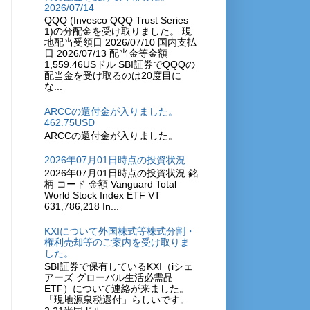
2026/07/14
QQQ (Invesco QQQ Trust Series
1)の分配金を受け取りました。 現
地配当受領日 2026/07/10 国内支払
日 2026/07/13 配当金等金額
1,559.46USドル SBI証券でQQQの
配当金を受け取るのは20度目に
な...
ARCCの還付金が入りました。
462.75USD
ARCCの還付金が入りました。
2026年07月01日時点の投資状況
2026年07月01日時点の投資状況 銘
柄 コード 金額 Vanguard Total
World Stock Index ETF VT
631,786,218 In...
KXIについて外国株式等株式分割・
権利売却等のご案内を受け取りま
した。
SBI証券で保有しているKXI（iシェ
アーズ グローバル生活必需品
ETF）について連絡が来ました。
「現地源泉税還付」らしいです。