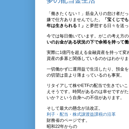
夢の配当金生活
「働きたくない！」筋金入りの怠け者だっ
嫌で仕方ありませんでした。
「宝くじでも
年は生きられる！」
と夢想する日々を送っ
今では毎日働いています。がこの考え方の
いのお金がある状況の下で余裕を持って働
実際に1億円を超える金融資産を持って変
資産の多寡と関係しているのかはわかりま
一切働かずに運用益で生活したり、預金を
の切望は昔より薄まっているのも事実。
リタイアして株やETFの配当で生きてい
えそうです。時間があるのは幸せですがた
いか？という自身への不信があります。
そして最大の懸念が法改正。
利子・配当・株式譲渡益課税の沿革
財務省のページです。
昭和22年からの