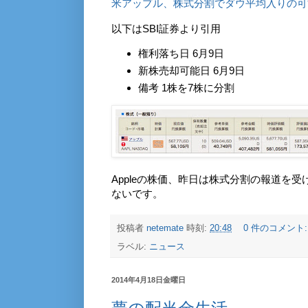
米アップル、株式分割でダウ平均入りの可
以下はSBI証券より引用
権利落ち日 6月9日
新株売却可能日 6月9日
備考 1株を7株に分割
Appleの株価、昨日は株式分割の報道を受
ないです。
投稿者
netemate
時刻:
20:48
0 件のコメント
ラベル:
ニュース
2014年4月18日金曜日