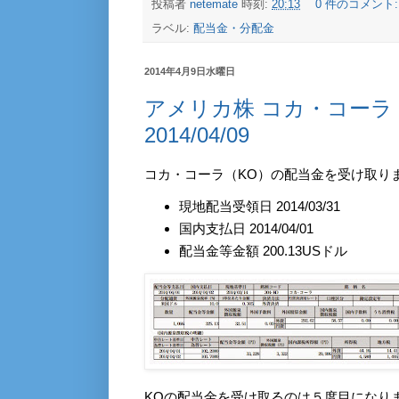
投稿者
netemate
時刻:
20:13
0 件のコメント
ラベル:
配当金・分配金
2014年4月9日水曜日
アメリカ株 コカ・コーラ
2014/04/09
コカ・コーラ（KO）の配当金を受け取り
現地配当受領日 2014/03/31
国内支払日 2014/04/01
配当金等金額 200.13USドル
KOの配当金を受け取るのは５度目になり