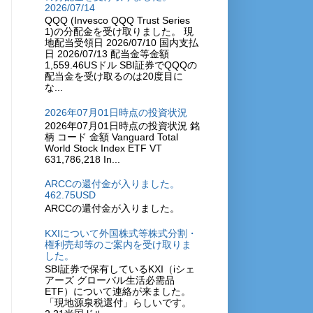
2026/07/14
QQQ (Invesco QQQ Trust Series
1)の分配金を受け取りました。 現
地配当受領日 2026/07/10 国内支払
日 2026/07/13 配当金等金額
1,559.46USドル SBI証券でQQQの
配当金を受け取るのは20度目に
な...
2026年07月01日時点の投資状況
2026年07月01日時点の投資状況 銘
柄 コード 金額 Vanguard Total
World Stock Index ETF VT
631,786,218 In...
ARCCの還付金が入りました。
462.75USD
ARCCの還付金が入りました。
KXIについて外国株式等株式分割・
権利売却等のご案内を受け取りま
した。
SBI証券で保有しているKXI（iシェ
アーズ グローバル生活必需品
ETF）について連絡が来ました。
「現地源泉税還付」らしいです。