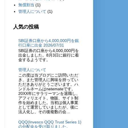
無償割当
(1)
管理人について
(1)
人気の投稿
SBI証券口座から4,000,000円を銀
行口座に出金 2026/07/31
SBI証券の口座から4,000,000円を
出金しました。8月3日に銀行に着
金するようです。
管理人について
この度は当ブログにご訪問いただ
き、また管理人に興味を持ってい
ただきありがとうございます。ハ
ンドルネームはnetemateです。
20XX年にサラリーマンを退職し、
アフィリエイト、物販、サイト制
作を始めました。当初は個人事業
として運営していましたが、後に
法人化し、その後複数の会...
QQQ(Invesco QQQ Trust Series 1)
の分配金を受け取りました。