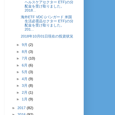
ヘルスケアセクター ETF)の分
配金を受け取りました。
2018...
海外ETF VDC (バンガード 米国
生活必需品セクター ETF)の分
配金を受け取りました。
201...
2018年10月01日現在の投資状況
►
9月
(2)
►
8月
(3)
►
7月
(10)
►
6月
(6)
►
5月
(3)
►
4月
(9)
►
3月
(8)
►
2月
(1)
►
1月
(9)
►
2017
(82)
►
2016
(92)