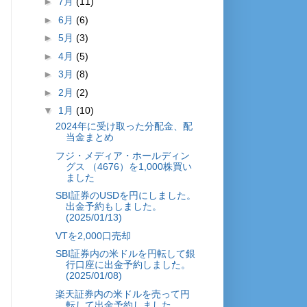
►
7月
(11)
►
6月
(6)
►
5月
(3)
►
4月
(5)
►
3月
(8)
►
2月
(2)
▼
1月
(10)
2024年に受け取った分配金、配
当金まとめ
フジ・メディア・ホールディン
グス （4676）を1,000株買い
ました
SBI証券のUSDを円にしました。
出金予約もしました。
(2025/01/13)
VTを2,000口売却
SBI証券内の米ドルを円転して銀
行口座に出金予約しました。
(2025/01/08)
楽天証券内の米ドルを売って円
転して出金予約しました。