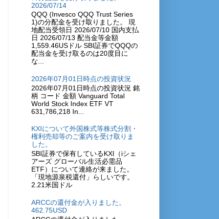
2026/07/14
QQQ (Invesco QQQ Trust Series
1)の分配金を受け取りました。 現
地配当受領日 2026/07/10 国内支払
日 2026/07/13 配当金等金額
1,559.46USドル SBI証券でQQQの
配当金を受け取るのは20度目に
な...
2026年07月01日時点の投資状況
2026年07月01日時点の投資状況 銘
柄 コード 金額 Vanguard Total
World Stock Index ETF VT
631,786,218 In...
KXIについて外国株式等株式分割・
権利売却等のご案内を受け取りま
した。
SBI証券で保有しているKXI（iシェ
アーズ グローバル生活必需品
ETF）について連絡が来ました。
「現地源泉税還付」らしいです。
2.21米国ドル
ARCCの還付金が入りました。
462.75USD