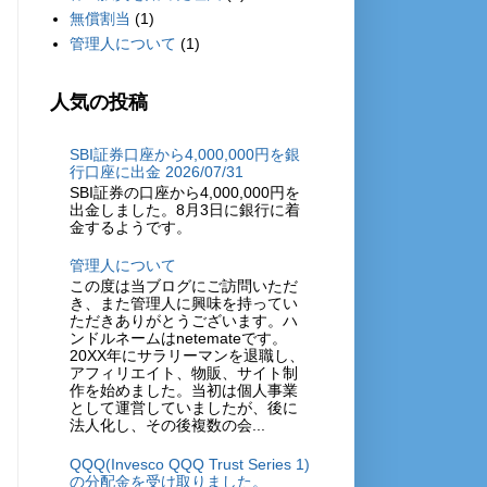
無償割当
(1)
管理人について
(1)
人気の投稿
SBI証券口座から4,000,000円を銀
行口座に出金 2026/07/31
SBI証券の口座から4,000,000円を
出金しました。8月3日に銀行に着
金するようです。
管理人について
この度は当ブログにご訪問いただ
き、また管理人に興味を持ってい
ただきありがとうございます。ハ
ンドルネームはnetemateです。
20XX年にサラリーマンを退職し、
アフィリエイト、物販、サイト制
作を始めました。当初は個人事業
として運営していましたが、後に
法人化し、その後複数の会...
QQQ(Invesco QQQ Trust Series 1)
の分配金を受け取りました。