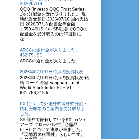
2026/07/14
QQQ (Invesco QQQ Trust Series
1)の分配金を受け取りました。 現
地配当受領日 2026/07/10 国内支払
日 2026/07/13 配当金等金額
1,559.46USドル SBI証券でQQQの
配当金を受け取るのは20度目に
な...
ARCCの還付金が入りました。
462.75USD
ARCCの還付金が入りました。
2026年07月01日時点の投資状況
2026年07月01日時点の投資状況 銘
柄 コード 金額 Vanguard Total
World Stock Index ETF VT
631,786,218 In...
KXIについて外国株式等株式分割・
権利売却等のご案内を受け取りま
した。
SBI証券で保有しているKXI（iシェ
アーズ グローバル生活必需品
ETF）について連絡が来ました。
「現地源泉税還付」らしいです。