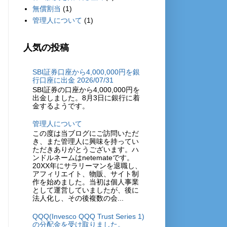
無償割当
(1)
管理人について
(1)
人気の投稿
SBI証券口座から4,000,000円を銀
行口座に出金 2026/07/31
SBI証券の口座から4,000,000円を
出金しました。8月3日に銀行に着
金するようです。
管理人について
この度は当ブログにご訪問いただ
き、また管理人に興味を持ってい
ただきありがとうございます。ハ
ンドルネームはnetemateです。
20XX年にサラリーマンを退職し、
アフィリエイト、物販、サイト制
作を始めました。当初は個人事業
として運営していましたが、後に
法人化し、その後複数の会...
QQQ(Invesco QQQ Trust Series 1)
の分配金を受け取りました。