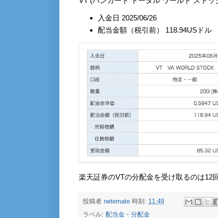
VT (バンガード トータル ワールド スト
入金日 2025/06/26
配当金額（税引前） 118.94USドル
楽天証券のVTの分配金を受け取るのは12
投稿者
netemate
時刻:
11:49
ラベル:
配当金・分配金