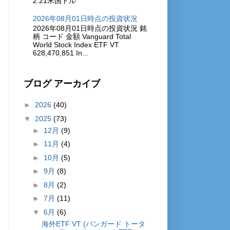
2.21米国ドル
2026年08月01日時点の投資状況
2026年08月01日時点の投資状況 銘
柄 コード 金額 Vanguard Total
World Stock Index ETF VT
628,470,851 In...
ブログ アーカイブ
►
2026
(40)
▼
2025
(73)
►
12月
(9)
►
11月
(4)
►
10月
(5)
►
9月
(8)
►
8月
(2)
►
7月
(11)
▼
6月
(6)
海外ETF VT (バンガード トータ