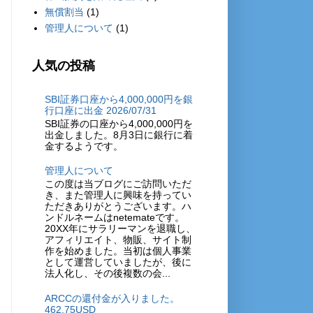
無償割当
(1)
管理人について
(1)
人気の投稿
SBI証券口座から4,000,000円を銀
行口座に出金 2026/07/31
SBI証券の口座から4,000,000円を
出金しました。8月3日に銀行に着
金するようです。
管理人について
この度は当ブログにご訪問いただ
き、また管理人に興味を持ってい
ただきありがとうございます。ハ
ンドルネームはnetemateです。
20XX年にサラリーマンを退職し、
アフィリエイト、物販、サイト制
作を始めました。当初は個人事業
として運営していましたが、後に
法人化し、その後複数の会...
ARCCの還付金が入りました。
462.75USD