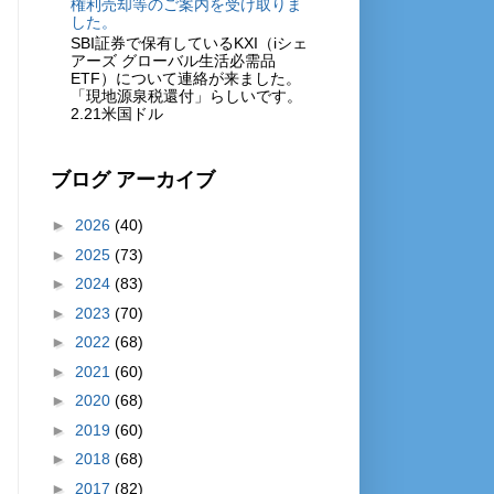
権利売却等のご案内を受け取りま
した。
SBI証券で保有しているKXI（iシェ
アーズ グローバル生活必需品
ETF）について連絡が来ました。
「現地源泉税還付」らしいです。
2.21米国ドル
ブログ アーカイブ
►
2026
(40)
►
2025
(73)
►
2024
(83)
►
2023
(70)
►
2022
(68)
►
2021
(60)
►
2020
(68)
►
2019
(60)
►
2018
(68)
►
2017
(82)