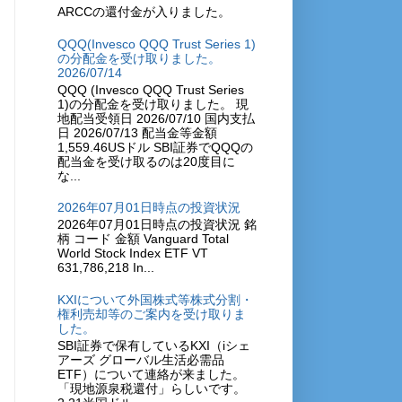
ARCCの還付金が入りました。
QQQ(Invesco QQQ Trust Series 1)
の分配金を受け取りました。
2026/07/14
QQQ (Invesco QQQ Trust Series
1)の分配金を受け取りました。 現
地配当受領日 2026/07/10 国内支払
日 2026/07/13 配当金等金額
1,559.46USドル SBI証券でQQQの
配当金を受け取るのは20度目に
な...
2026年07月01日時点の投資状況
2026年07月01日時点の投資状況 銘
柄 コード 金額 Vanguard Total
World Stock Index ETF VT
631,786,218 In...
KXIについて外国株式等株式分割・
権利売却等のご案内を受け取りま
した。
SBI証券で保有しているKXI（iシェ
アーズ グローバル生活必需品
ETF）について連絡が来ました。
「現地源泉税還付」らしいです。