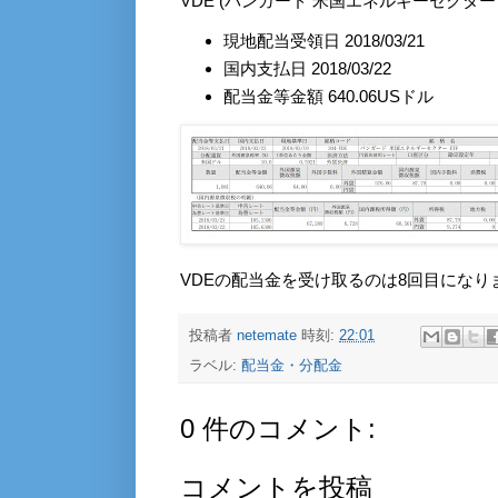
VDE (バンガード 米国エネルギーセクター
現地配当受領日 2018/03/21
国内支払日 2018/03/22
配当金等金額 640.06USドル
VDEの配当金を受け取るのは8回目になり
投稿者
netemate
時刻:
22:01
ラベル:
配当金・分配金
0 件のコメント:
コメントを投稿