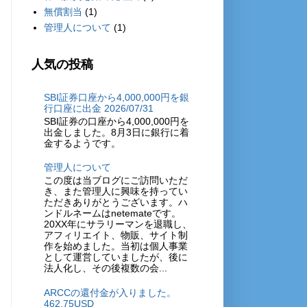
無償割当
(1)
管理人について
(1)
人気の投稿
SBI証券口座から4,000,000円を銀
行口座に出金 2026/07/31
SBI証券の口座から4,000,000円を
出金しました。8月3日に銀行に着
金するようです。
管理人について
この度は当ブログにご訪問いただ
き、また管理人に興味を持ってい
ただきありがとうございます。ハ
ンドルネームはnetemateです。
20XX年にサラリーマンを退職し、
アフィリエイト、物販、サイト制
作を始めました。当初は個人事業
として運営していましたが、後に
法人化し、その後複数の会...
ARCCの還付金が入りました。
462.75USD