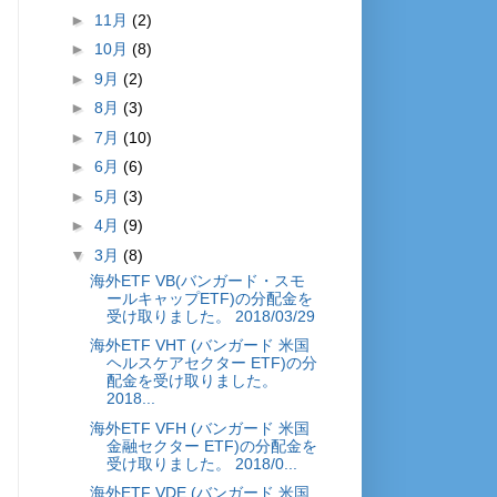
►
11月
(2)
►
10月
(8)
►
9月
(2)
►
8月
(3)
►
7月
(10)
►
6月
(6)
►
5月
(3)
►
4月
(9)
▼
3月
(8)
海外ETF VB(バンガード・スモ
ールキャップETF)の分配金を
受け取りました。 2018/03/29
海外ETF VHT (バンガード 米国
ヘルスケアセクター ETF)の分
配金を受け取りました。
2018...
海外ETF VFH (バンガード 米国
金融セクター ETF)の分配金を
受け取りました。 2018/0...
海外ETF VDE (バンガード 米国