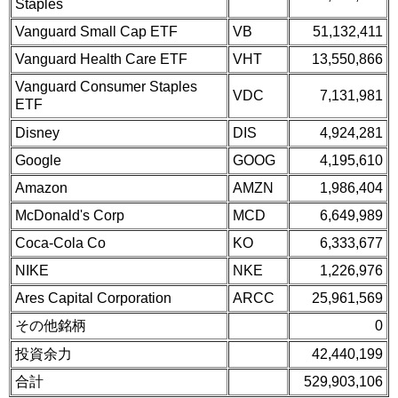
Staples
Vanguard Small Cap ETF
VB
51,132,411
Vanguard Health Care ETF
VHT
13,550,866
Vanguard Consumer Staples
VDC
7,131,981
ETF
Disney
DIS
4,924,281
Google
GOOG
4,195,610
Amazon
AMZN
1,986,404
McDonald's Corp
MCD
6,649,989
Coca-Cola Co
KO
6,333,677
NIKE
NKE
1,226,976
Ares Capital Corporation
ARCC
25,961,569
その他銘柄
0
投資余力
42,440,199
合計
529,903,106