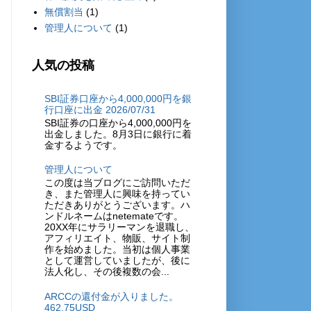
無償割当
(1)
管理人について
(1)
人気の投稿
SBI証券口座から4,000,000円を銀
行口座に出金 2026/07/31
SBI証券の口座から4,000,000円を
出金しました。8月3日に銀行に着
金するようです。
管理人について
この度は当ブログにご訪問いただ
き、また管理人に興味を持ってい
ただきありがとうございます。ハ
ンドルネームはnetemateです。
20XX年にサラリーマンを退職し、
アフィリエイト、物販、サイト制
作を始めました。当初は個人事業
として運営していましたが、後に
法人化し、その後複数の会...
ARCCの還付金が入りました。
462.75USD