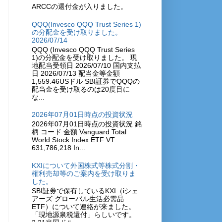
ARCCの還付金が入りました。
QQQ(Invesco QQQ Trust Series 1)
の分配金を受け取りました。
2026/07/14
QQQ (Invesco QQQ Trust Series
1)の分配金を受け取りました。 現
地配当受領日 2026/07/10 国内支払
日 2026/07/13 配当金等金額
1,559.46USドル SBI証券でQQQの
配当金を受け取るのは20度目に
な...
2026年07月01日時点の投資状況
2026年07月01日時点の投資状況 銘
柄 コード 金額 Vanguard Total
World Stock Index ETF VT
631,786,218 In...
KXIについて外国株式等株式分割・
権利売却等のご案内を受け取りま
した。
SBI証券で保有しているKXI（iシェ
アーズ グローバル生活必需品
ETF）について連絡が来ました。
「現地源泉税還付」らしいです。