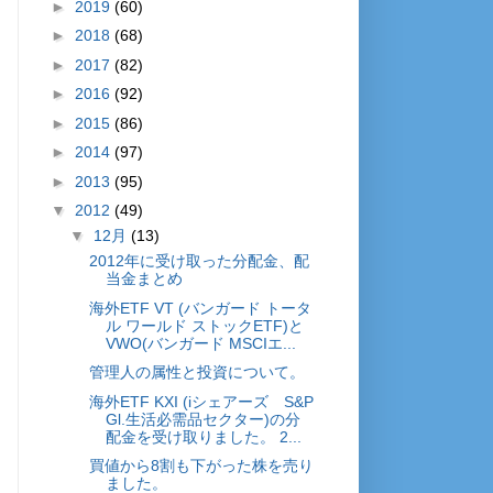
►
2019
(60)
►
2018
(68)
►
2017
(82)
►
2016
(92)
►
2015
(86)
►
2014
(97)
►
2013
(95)
▼
2012
(49)
▼
12月
(13)
2012年に受け取った分配金、配
当金まとめ
海外ETF VT (バンガード トータ
ル ワールド ストックETF)と
VWO(バンガード MSCIエ...
管理人の属性と投資について。
海外ETF KXI (iシェアーズ S&P
Gl.生活必需品セクター)の分
配金を受け取りました。 2...
買値から8割も下がった株を売り
ました。