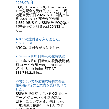
2026/07/14
QQQ (Invesco QQQ Trust Series
1)の分配金を受け取りました。 現
地配当受領日 2026/07/10 国内支払
日 2026/07/13 配当金等金額
1,559.46USドル SBI証券でQQQの
配当金を受け取るのは20度目に
な...
ARCCの還付金が入りました。
462.75USD
ARCCの還付金が入りました。
2026年07月01日時点の投資状況
2026年07月01日時点の投資状況 銘
柄 コード 金額 Vanguard Total
World Stock Index ETF VT
631,786,218 In...
KXIについて外国株式等株式分割・
権利売却等のご案内を受け取りま
した。
SBI証券で保有しているKXI（iシェ
アーズ グローバル生活必需品
ETF）について連絡が来ました。
「現地源泉税還付」らしいです。