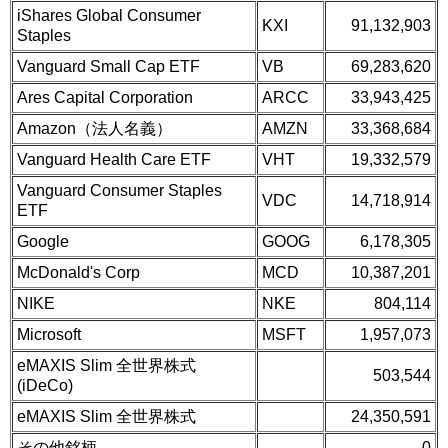
iShares Global Consumer
KXI
91,132,903
Staples
Vanguard Small Cap ETF
VB
69,283,620
Ares Capital Corporation
ARCC
33,943,425
Amazon（法人名義）
AMZN
33,368,684
Vanguard Health Care ETF
VHT
19,332,579
Vanguard Consumer Staples
VDC
14,718,914
ETF
Google
GOOG
6,178,305
McDonald's Corp
MCD
10,387,201
NIKE
NKE
804,114
Microsoft
MSFT
1,957,073
eMAXIS Slim 全世界株式
503,544
(iDeCo)
eMAXIS Slim 全世界株式
24,350,591
その他銘柄
0